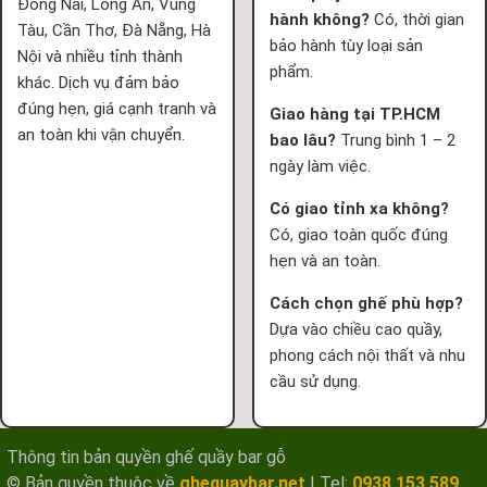
Đồng Nai, Long An, Vũng
hành không?
Có, thời gian
Tàu, Cần Thơ, Đà Nẵng, Hà
bảo hành tùy loại sản
Nội và nhiều tỉnh thành
phẩm.
khác. Dịch vụ đảm bảo
đúng hẹn, giá cạnh tranh và
Giao hàng tại TP.HCM
an toàn khi vận chuyển.
bao lâu?
Trung bình 1 – 2
ngày làm việc.
Có giao tỉnh xa không?
Có, giao toàn quốc đúng
hẹn và an toàn.
Cách chọn ghế phù hợp?
Dựa vào chiều cao quầy,
phong cách nội thất và nhu
cầu sử dụng.
Thông tin bản quyền ghế quầy bar gỗ
© Bản quyền thuộc về
ghequaybar.net
|
Tel:
0938 153 589