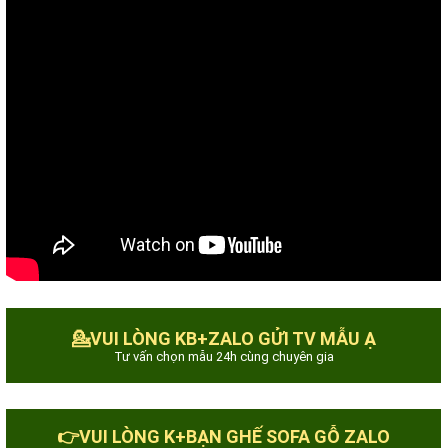
💁VUI LÒNG KB+ZALO GỬI TV MẪU Ạ
Tư vấn chọn mẫu 24h cùng chuyên gia
👉VUI LÒNG K+BẠN GHẾ SOFA GỖ ZALO