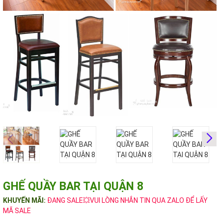
GHẾ QUẦY BAR TẠI QUẬN 8
KHUYẾN MÃI:
ĐANG SALE💥VUI LÒNG NHẮN TIN QUA ZALO ĐỂ LẤY
MÃ SALE