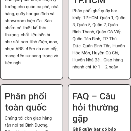
tưởng cho quán cà phê, nhà
Phân phối ghế quầy bar
hàng, quầy bar gia đình và
khắp TP.HCM: Quận 1, Quận
showroom hiện đại. Sản
3, Quận 5, Quận 7, Quận
phẩm có thiết kế thời
Bình Thạnh, Quận Gò Vấp,
thượng, chất liệu bền bỉ
Quận Tân Bình, TP Thủ
như sắt sơn tĩnh điện, inox,
Đức, Quận Bình Tân, Huyện
nhựa ABS, đệm da cao cấp,
Hóc Môn, Huyện Củ Chi,
mang đến sự sang trọng và
Huyện Nhà Bè... Giao hàng
tiện nghi.
nhanh chỉ từ 1 – 2 ngày.
Phân phối
FAQ – Câu
toàn quốc
hỏi thường
gặp
Chúng tôi còn giao hàng
tận nơi tại Bình Dương,
Ghế quầy bar có bảo