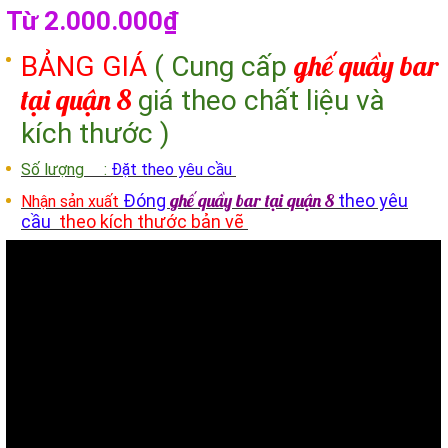
Từ 2.000.000₫
ghế quầy bar
BẢNG GIÁ
( Cung cấp
tại quận 8
giá theo chất liệu và
kích thước )
Số lượng :
Đặt theo yêu cầu
ghế quầy bar tại
quận 8
Đóng
theo yêu
Nhận sản xuất
cầu
theo kích thước bản vẽ