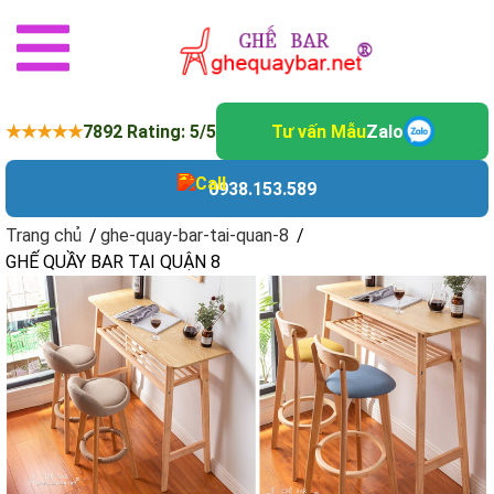
★★★★★
7892 Rating: 5/5
Tư vấn Mẫu
Zalo
0938.153.589
Trang chủ
/
ghe-quay-bar-tai-quan-8
/
GHẾ QUẦY BAR TẠI QUẬN 8