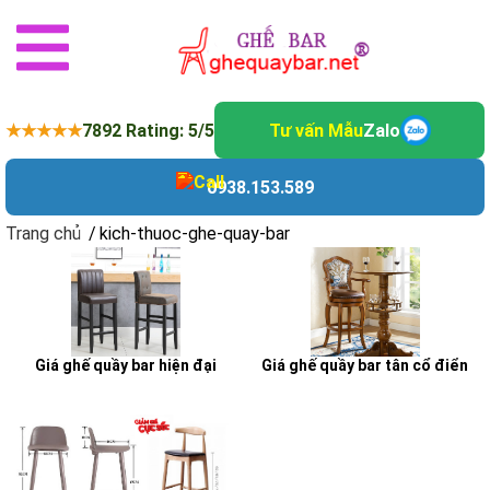
★★★★★
7892 Rating: 5/5
Tư vấn Mẫu
Zalo
0938.153.589
Trang chủ
/
kich-thuoc-ghe-quay-bar
Giá ghế quầy bar hiện đại
Giá ghế quầy bar tân cổ điển
kich-thuoc-ghe-quay-bar