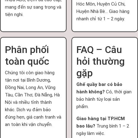
Hóc Môn, Huyện Củ Chi,
mang đến sự sang trọng và
Huyện Nhà Bè... Giao hàng
tiện nghi.
nhanh chỉ từ 1 – 2 ngày.
Phân phối
FAQ – Câu
toàn quốc
hỏi thường
gặp
Chúng tôi còn giao hàng
tận nơi tại Bình Dương,
Ghế quầy bar có bảo
Đồng Nai, Long An, Vũng
hành không?
Có, thời gian
Tàu, Cần Thơ, Đà Nẵng, Hà
bảo hành tùy loại sản
Nội và nhiều tỉnh thành
phẩm.
khác. Dịch vụ đảm bảo
đúng hẹn, giá cạnh tranh và
Giao hàng tại TP.HCM
an toàn khi vận chuyển.
bao lâu?
Trung bình 1 – 2
ngày làm việc.